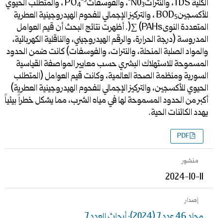
-3
-
الكلية TDS، والنتراتN0
، والفوسفاتPO
، والمتطلب الحيوي
4
3
للأكسجينBOD
، والتركيز الإجمالي للفحوم الهيدروجينية العطرية
5
المتعددة النوىPAHs) ∑(. أظهرت نتائج البحث أن قيم العوامل
المدروسة (درجة الحرارة، والرقم الهيدروجيني، والناقلية الكهربائية،
والمواد الصلبة المنحلة، والنترات، والفوسفات) كانت ضمن الحدود
المسموحة للاستهلاك البشري حسب معايير المواصفة القياسية
السورية ومنظمة الصحة العالمية، وكانت قيم العوامل (المتطلب
الحيوي للأكسجين، والتركيز الإجمالي للفحوم الهيدروجينية العطرية)
أكبر من الحدود المسموحة لها في مياه الشرب، مما يشكل خطراً بيئياً
يهدد الكائنات الحية.
PDF
منشور
2024-10-11
إصدار
مجلد 46 عدد 7 (2024): أبحاث العدد 7