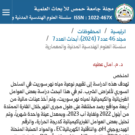
الرئيسية
/
المحفوظات
/
مجلد 46 عدد 7 (2024): أبحاث العدد 7
/
سلسلة العلوم الهندسية المدنية والمعمارية
د. م. امال عطيه
الملخص
تهدف هذه الدراسة إلى تقييم نوعية مياه نهر سوريت في الساحل
السوري لأغراض الشرب. تم في هذا البحث دراسة بعض العوامل
الفيزيائية والكيميائية لمياه نهر سوريت، وتم أخذ عينات مائية من
أربعة مواقع رصد مختلفة على طول مجرى النهر خلال الفترة الممتدة
من أيلول 2022 ولغاية آب 2023، وبمعدل عينة واحدة شهرياً، وتم
تحليل بعض العوامل الفيزياكيميائية كدرجة الحرارة، والرقم
الهيدروجيني pH، والناقلية الكهربائيةEC ، والمواد الصلبة المنحلة