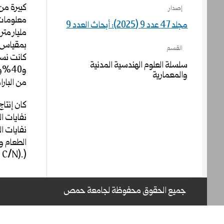
إصدار
مجلد 47 عدد 9 (2025): أبحاث العدد 9
القسم
سلسلة العلوم الهندسية المدنية
والمعمارية
من البارام
الطعام ور
(.(C/N
جميع الحقوق محفوظة لجامعة حمص