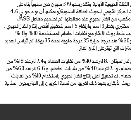
كبيرة من الكتلة الحيوية الأولية وتقدر بنحو 379 مليون طن سنوياً بناء على
معلومات المركز القومي لبحوث الطاقة السنوية(ويمكنها أن تولد حوالي 4.6
مليار متر مكعب من الغاز الحيوي عند معالجتها. تم تصميم مفاعل UASB
بمقياس مختبري بقطر 19 سم وارتفاع 115 سم لتحقيق أقصى إنتاج للغاز الحيوي .
كانت نسب خلط روث الأبقار مع نفايات الطعام المستخدمة 10% و18%
و40%و60% عند درجة حرارة 35 درجة مئوية لمدة 35 يومًا، تم قياس العديد
ترات التي تؤثر على إنتاج الغاز
.
كان إنتاج غاز الميثان 8.1 لتر عند 10% من نفايات الطعام و7.4 لتر عند 18٪ من
نفايات الطعام، و 7.1 لتر عند 40% من نفايات الطعام، و 6.6 لتر عند 60% من
نفايات الطعام. تم تحقيق أعلى إنتاج للغاز الحيوي باستخدام 10% من نفايات
وث الأبقار ويعود ذلك لقربها من نسبة الكربون إلى النيتروجين المثالية