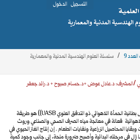
التسجيل
الدخول
/
سلسلة العلوم الهندسية المدنية والمعمارية
لي /المشرف: د.عادل عوض +د.حسام صبوح + د.رائد جعفر
إن مفاعل بطانية الحمأة اللاهوائي ذو التدفق العلوي UASB)) هو طريقة
اهوائية فعالة في معالجة مياه الصرف الصحي والصناعي وروث
 وبقايا المحاصيل الزراعية ونفايات الطعام . إن إنتاج الغاز الحيوي في
 زال في مرحلته البدائية وأصبح ضرورة ملحة، إلى جانب وجود كمية