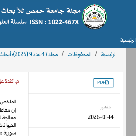
الرئيسية
الرئيسية
/
المحفوظات
/
مجلد 47 عدد 9 (2025): أبحاث العدد 9
م. كندة ع
PDF
التنزيلات
الملخص
منشور
2026-01-14
معالجة ل
الحيوانات
سورية ما