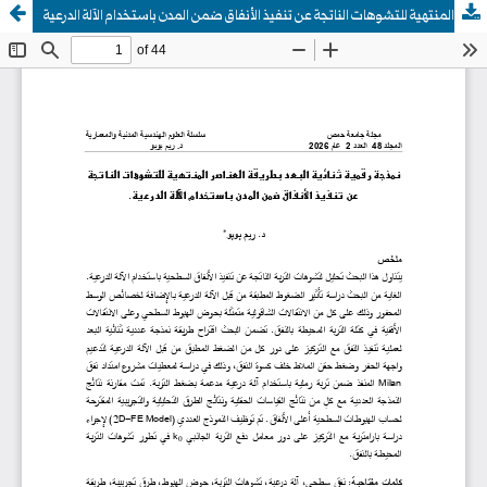
نمذجة رقمية ثنائية البعد بطريقة العناصر المنتهية للتشوهات الناتجة عن تنفيذ الأنفاق ضمن المدن باستخدام الآلة الدرعية.