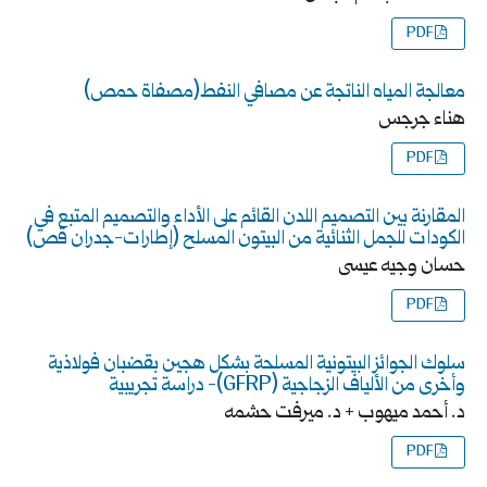
PDF
معالجة المياه الناتجة عن مصافي النفط(مصفاة حمص)
هناء جرجس
PDF
المقارنة بين التصميم اللدن القائم على الأداء والتصميم المتبع في
الكودات للجمل الثنائية من البيتون المسلح (إطارات-جدران قص)
حسان وجيه عيسى
PDF
سلوك الجوائز البيتونية المسلحة بشكل هجين بقضبان فولاذية
وأخرى من الألياف الزجاجية (GFRP)- دراسة تجريبية
د. أحمد ميهوب + د. ميرفت حشمه
PDF