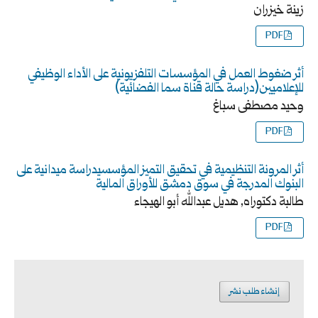
زينة خيزران
PDF
أثر ضغوط العمل في المؤسسات التلفزيونية على الأداء الوظيفي
للإعلاميين(دراسة حالة قناة سما الفضائية)
وحيد مصطفى سباغ
PDF
أثر المرونة التنظيمية في تحقيق التميز المؤسسيدراسة ميدانية على
البنوك المدرجة في سوق دمشق للأوراق المالية
طالبة دكتوراه, هديل عبدالله أبو الهيجاء
PDF
إنشاء طلب نشر