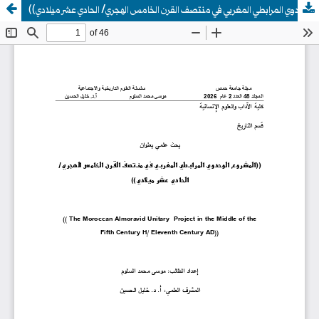
((المشروع الوحدوي المرابطي المغربي في منتصف القرن الخامس الهجري/ الحادي عشر ميلادي))