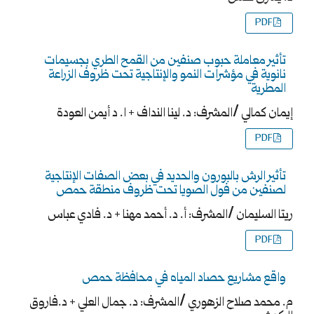
PDF
تأثير معاملة حبوب صنفين من القمح الطري بجسيمات
نانوية في مؤشرات النمو والإنتاجية تحت ظروف الزراعة
المطرية
إيمان كمالي /المشرف: د. لينا النداف + ا. د أيمن العودة
PDF
تأثير الرش بالبورون والحديد في بعض الصفات الإنتاجية
لصنفين من فول الصويا تحت ظروف منطقة حمص
ريتا السليمان /المشرف: أ. د. أحمد مهنا + د. فادي عباس
PDF
واقع مشاريع حصاد المياه في محافظة حمص
م. محمد صلاح الزهوري /المشرف: د. جمال العلي + د.فاروق