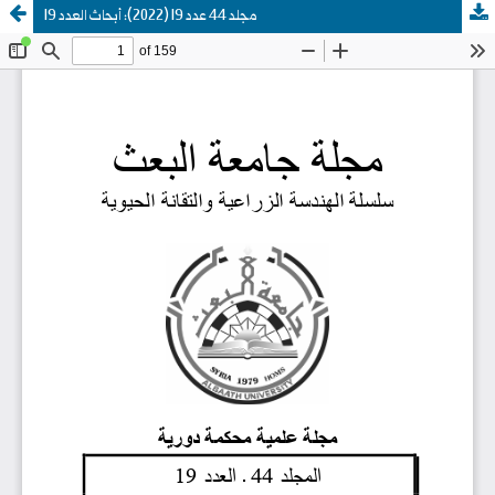
مجلد 44 عدد 19 (2022): أبحاث العدد 19