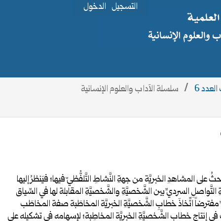
التسجيل
الدخول
/
سلسلة الآداب والعلوم الإنسانية
حثُ على المشاهدِ الخبريَّة من جهةِ النَّشاطِ التَّلفُّظيّ فيها؛ فيَنظرُ إليها
التَّواصلِ السرديِّ بين الشَّخصيَّةِ والشَّخصيَّةِ المقابلة لها في السِّياق
ِّ مفترضاً اتِّخاذَ خطابِ الشَّخصيَّةِ الخبريَّة المخاطَبة صفة المخاطَب
في إنتاج خطاب الشَّخصيَّةِ الخبريَّة المخاطِبة؛ لإسهامه في تشكيله على