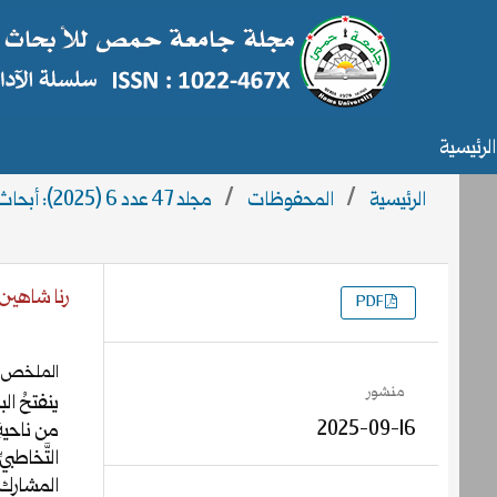
الرئيسية
الرئيسية
/
المحفوظات
/
مجلد 47 عدد 6 (2025): أبحاث العدد 6
رنا شاهين
PDF
التنزيلات
الملخص
منشور
ينفتحُ الب
2025-09-16
من ناحيةِ 
التَّخاطبي
المشارِك 