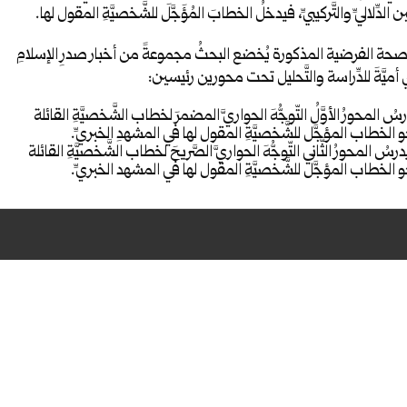
لدِّلاليِّ والتَّركيبيِّ، فيدخلُ الخطابَ المُؤَجَّلَ للشَّخصيَّةِ المقول لها.
صحة الفرضية المذكورة يُخضع البحثُ مجموعةً من أخبار صدرِ الإسلامِ
أميَّةَ للدِّراسة والتَّحليل تحت محورين رئيسين:
سُ المحورُ الأوَّلُ التّوجُّهَ الحواريَّ المضمرَ لخطاب الشَّخصيَّةِ القائلة
 الخطاب المؤجَّل للشَّخصيَّةِ المقول لها في المشهدِ الخبريِّ.
رسُ المحورُ الثَّاني التّوجُّهَ الحواريَّ الصَّريحَ لخطاب الشَّخصيَّةِ القائلة
 الخطاب المؤجَّل للشَّخصيَّةِ المقول لها في المشهد الخبريِّ.