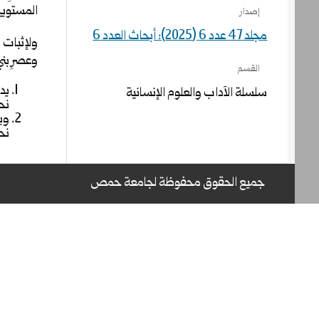
المستويين ا
إصدار
مجلد 47 عدد 6 (2025): أبحاث العدد 6
ولإثبات 
وعصرِ بني 
القسم
يدر
سلسلة الآداب والعلوم الإنسانية
نحو
ويد
نحو
جميع الحقوق محفوظة لجامعة حمص