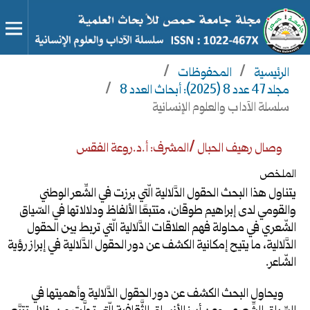
الرئيسية
/
المحفوظات
/
مجلد 47 عدد 8 (2025): أبحاث العدد 8
/
سلسلة الآداب والعلوم الإنسانية
وصال رهيف الحبال /المشرف: أ.د.روعة الفقس
الملخص
يتناول هذا البحث الحقول الدَّلالية الّتي برزت في الشِّعر الوطني
والقومي لدى إبراهيم طوقان، متتبعًا الألفاظ ودلالاتها في السّياق
الشّعري في محاولة فهم العلاقات الدَّلالية الّتي تربط بين الحقول
الدَّلالية، ما يتيح إمكانية الكشف عن دور الحقول الدَّلالية في إبراز رؤية
الشّاعر.
ويحاول البحث الكشف عن دور الحقول الدَّلالية وأهميتها في