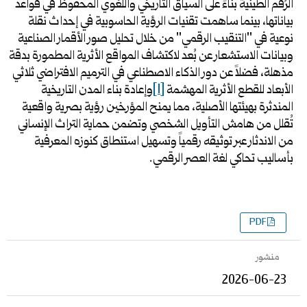
الرُقم الطينية بناءً على السياق التاريخي واللغوي المحفوظ في قواعد
بياناتها، بينما ساهمت تقنيات الرؤية الحاسوبية في إحداث نقلة
نوعية في "التنقيب الرقمي" من خلال تحليل صور الأقمار الصناعية
وبيانات الاستشعار عن بُعد لاكتشاف المواقع الأثرية المطمورة بدقة
مذهلة، فضلاً عن دور الذكاء الاصطناعي في الترميم الافتراضي ثلاثي
الأبعاد للقطع الأثرية المهشمة
[1]
وإعادة بناء المدن التاريخية
المندثرة بهيئتها الأصلية، مما يمنح المؤرخين رؤية بصرية واقعية
تُقلل من هامش التأويل الشخصي وتضمن حماية التراث الإنساني
من الاندثار عبر توثيقه رقمياً وتسهيل استنطاق كنوزه المعرفية
بأساليب تحاكي لغة العصر الرقمي.
PDF
منشور
2026-06-23