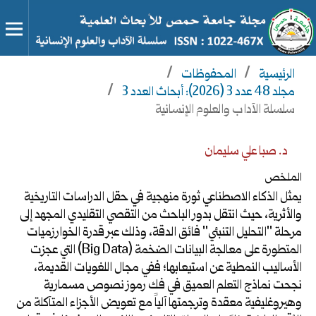
الرئيسية
/
المحفوظات
/
مجلد 48 عدد 3 (2026): أبحاث العدد 3
/
سلسلة الآداب والعلوم الإنسانية
د. صبا علي سليمان
الملخص
يمثل الذكاء الاصطناعي ثورة منهجية في حقل الدراسات التاريخية
والأثرية، حيث انتقل بدور الباحث من التقصي التقليدي المجهد إلى
مرحلة "التحليل التنبئي" فائق الدقة، وذلك عبر قدرة الخوارزميات
المتطورة على معالجة البيانات الضخمة (Big Data) التي عجزت
الأساليب النمطية عن استيعابها؛ ففي مجال اللغويات القديمة،
نجحت نماذج التعلم العميق في فك رموز نصوص مسمارية
وهيروغليفية معقدة وترجمتها آلياً مع تعويض الأجزاء المتآكلة من