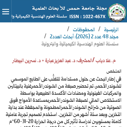
الرئيسية
/
المحفوظات
/
مجلد 48 عدد 2 (2026): أبحاث العدد2
/
سلسلة العلوم الهندسية الكيميائية والبترولية
م. علا دياب /المشرف: د. عبد العزيز عبارة + د. نسرين البيطار
الملخص
في إطار البحث عن حلول مستدامة للتغلُّب على الطابع الموسمي
للشوندر الأحمر، تم تحضير صبغة من الشوندر الأحمرغنية بالبيتالين
والمركبات الفينولية ومضادات الأكسدة الطبيعية بواسطة
الاستخلاص المائي لصبغة الشوندر الأحمربمساعدة الأمواج فوق
الصوتية من شرائح الشوندر الأحمرالمطحونة والمجففة عند بداية
التخزين وبعد ستة أشهر من التخزين. استخدم تصميم تجربة عاملية
كاملة بمستويين لدراسة تأثير كل من درجة الحرارة 20-31-60°م