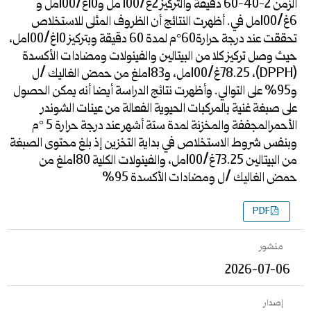
الزمن 2-40-60 دقيقة والتركيز 2غ/100 مل و10غ/100مل و
6غ/100مل في. أظهرت النتائج أن الظروف المثلى للاستخلاص
تحققت عند درجة حرارة60°م لمدة 60 دقيقة وبتركيز 10غ/100مل،
حيث وصل تركيز كلا من البيتالين والفينولات ومضادات الأكسدة
(DPPH)، 78.25غ/100مل، و183ملغ من حمض الغاليك /ل
و95% على التوالي. وأظهرت نتائج الدراسة أيضا أنه يمكن الحصول
على صبغة غنية بالمركبات الحيوية الفعالة من عينات الشوندر
الأحمرالمجففة والمخزنة لمدة ستة أشهر عند درجة حرارة 5 °م
وبنفس شروط الاستخلاص في بداية التخزين إذ بلغ محتوى الصبغة
من البيتالين 73.25غ/100مل، والفينولات الكلية 180ملغ من
حمض الغاليك /ل ومضادات الأكسدة 95%
PDF
منشور
2026-07-06
إصدار