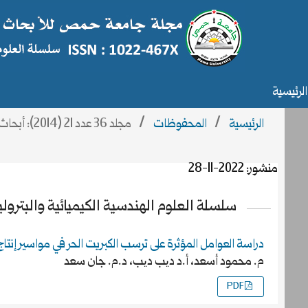
الرئيسية
الرئيسية
/
المحفوظات
/
مجلد 36 عدد 21 (2014): أبحاث العدد 21
منشور:
2022-11-28
سلسلة العلوم الهندسية الكيميائية والبترولي
دراسة العوامل المؤثرة على ترسب الكبريت الحر في مواسير إنتا
م. محمود أسعد، أ.د دیب دیب، د.م. جان سعد
PDF