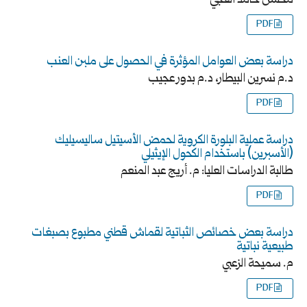
محسن حامد العجي
PDF
دراسة بعض العوامل المؤثرة في الحصول على ملبن العنب
د.م نسرين البيطار، د.م بدور عجيب
PDF
دراسة عملية البلورة الكروية لحمض الأسيتيل ساليسيليك
(الأسبرين) باستخدام الكحول الإيثيلي
طالبة الدراسات العليا: م. أريج عبد المنعم
PDF
دراسة بعض خصائص الثباتية لقماش قطني مطبوع بصبغات
طبيعية نباتية
م. سميحة الزعبي
PDF