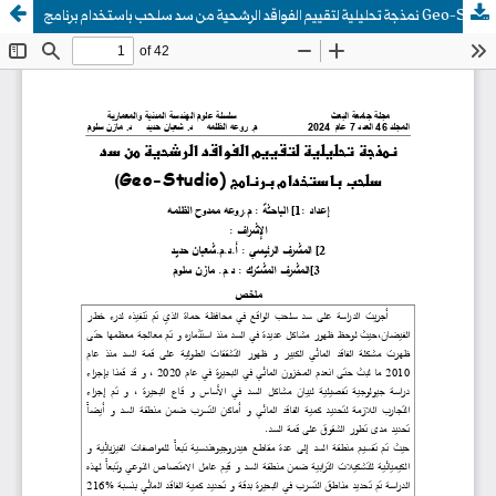
نمذجة تحليلية لتقييم الفواقد الرشحية من سد سلحب باستخدام برنامج Geo-Studio))