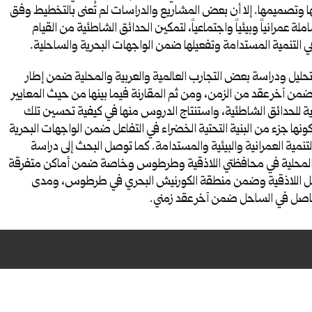
 وتصميمها. إلا أن بعض المشاريع والدراسات لم تُعنى بالتخطيط وفق
ملة عمرانياً وبيئياً واجتماعياً، لتمكين الحدائق الشاطئية من القيام
ي التنمية المستدامة وتفعيلها ضمن الواجهات البحرية والساحلية.
تحليل ودراسة بعض التجارب العالمية والعربية والمحلية ضمن إطار
ضمن آخر عقد من الزمن، ومن ثم المقارنة فيما بينها من حيث المعايير
ة للحدائق الشاطئية، واستنتاج الدروس منها في كيفية تحسين تلك
ونها جزء من البنية التحتية الخضراء في التفاعل ضمن الواجهات البحرية
تنمية العمرانية والبيئية والمستدامة. كما توصل البحث إلى دراسة
المحلية في محافظتي اللاذقية وطرطوس وخاصة ضمن أماكن متفرقة
 اللاذقية وضمن منطقة الكورنيش البحري في طرطوس، ومدى
لحاصل في الساحل ضمن آخر عقد زمني.