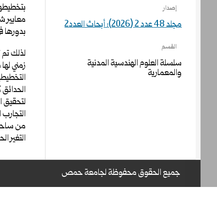
بتخطيطها
إصدار
معايير شا
مجلد 48 عدد 2 (2026): أبحاث العدد2
بدورها ف
القسم
لذلك تم 
سلسلة العلوم الهندسية المدنية
زمني لها 
والمعمارية
التخطيطي
الحدائق ك
لتحقيق ال
التجارب 
من ساحل
التغير ا
جميع الحقوق محفوظة لجامعة حمص