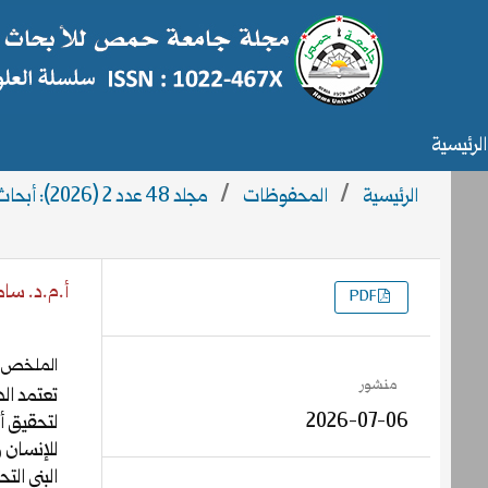
الرئيسية
الرئيسية
/
المحفوظات
/
مجلد 48 عدد 2 (2026): أبحاث العدد2
أ.م.د. سا
PDF
التنزيلات
الملخص
منشور
تعتمد الد
2026-07-06
لتحقيق أ
للإنسان 
البنى الت