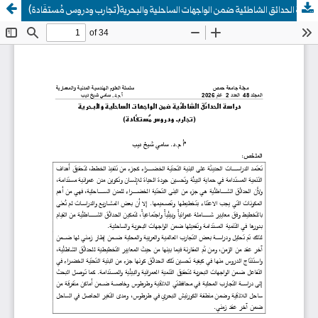
دراسة الحدائق الشاطئية ضمن الواجهات الساحلية والبحرية(تجارب ودروس مُستفَادة)