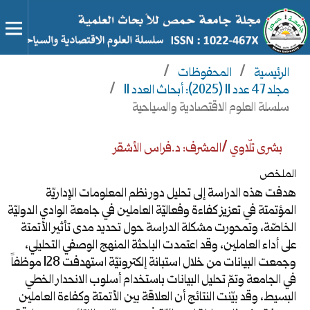
الرئيسية
/
المحفوظات
/
مجلد 47 عدد 11 (2025): أبحاث العدد 11
/
سلسلة العلوم الاقتصادية والسياحية
بشرى تلّاوي /المشرف: د.فراس الأشقر
الملخص
هدفت هذه الدراسة إلى تحليل دور نظم المعلومات الإداريّة
المؤتمتة في تعزيز كفاءة وفعاليّة العاملين في جامعة الوادي الدوليّة
الخاصّة، وتمحورت مشكلة الدراسة حول تحديد مدى تأثير الأتمتة
على أداء العاملين، وقد اعتمدت الباحثة المنهج الوصفي التحليلي،
وجمعت البيانات من خلال استبانة إلكترونيّة استهدفت 128 موظفاً
في الجامعة وتمّ تحليل البيانات باستخدام أسلوب الانحدار الخطي
البسيط، وقد بيّنت النتائج أن العلاقة بين الأتمتة وكفاءة العاملين