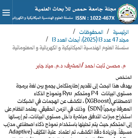
الرئيسية
/
المحفوظات
/
مجلد 47 عدد 13 (2025): أبحاث العدد 13
/
سلسلة العلوم الهندسية الميكانيكية و الكهربائية و المعلوماتية
م. محسن ثابت احمد /المشرف: د.م. مياد جابر
الملخص
يهدف هذا البحث إلى تقديم إطارمتكامل يجمع بين لغة برمجة
مستوى البيانات P4 ومتحكم Ryu ونموذج الذكاء
الاصطناعي(XGBoost) ، للكشف عن الهجمات في الشبكات
المعرفة برمجياً (SDN) وذلك في الزمن الحقيقي. يعتمد النظام على
استخراج ميزات التدفق مباشرة داخل مستوى البيانات، ثم إرسالها
إلى المتحكم حيث يتم تحليلها باستخدام نموذج ذكاء اصطناعي مدرّب
مسبقاً. ولزيادة دقة الكشف، تم اعتماد عتبة التكيّف (Adaptive