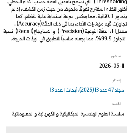
Thresholding) التي تسمح بتعديل العتبة حسب الأداء اللحظي.
أظهر النظام المقترح تفوقاً ملحوظ من حيث زمن الكشف، إذ لم
يتجاوز 0.3ثانية، مما يعكس سرعة استجابة عالية للنظام. كما
تجاوزت قيم مؤشرات الأداء، بما في ذلك الدقة(Accuracy) ،
معدلF1 ، الدقة النوعية (Precision) و الاسترجاع(Recall) نسبة
تتجاوز 99.9%، مما يجعله مناسباً للتطبيق في البيئات الحرجة.
منشور
2026-05-11
إصدار
مجلد 47 عدد 13 (2025): أبحاث العدد 13
القسم
سلسلة العلوم الهندسية الميكانيكية و الكهربائية و المعلوماتية