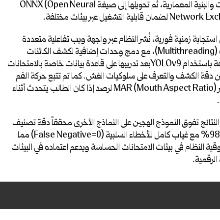
المدخلات والبنية المعمارية، ثم تحويلها إلى صيغة ONNX (Open Neural
مان قابلية التشغيل عبر بيئات مختلفة.
ستجابة زمنية فورية، نُشر النظام عبر واجهة ويب تفاعلية متعددة
المسالك (Multithreading)، مع دمج وحدات إضافية لكشف الكائنات
المشبوهة باستخدام YOLOv9بعد تدريبها على قاعدة بيانات خاصة بالامتحانات
 دقة الكشف والتعرف على سلوكيات الغش. كما تم تتبع حركة الفم
عبر مؤشر MAR (Mouth Aspect Ratio) لرصد إذا كان الطالب يتحدث أثناء
نتائج تفوق النموذج الهجين على النماذج الأخرى محققاً دقة تصنيف
بلغت 98.8% مع غياب كامل للأخطاء السلبية (False Negative=0) مما
قية النظام في بيئات الامتحانات الحساسة ويدعم اعتماده في البيئات
 الرقمية.