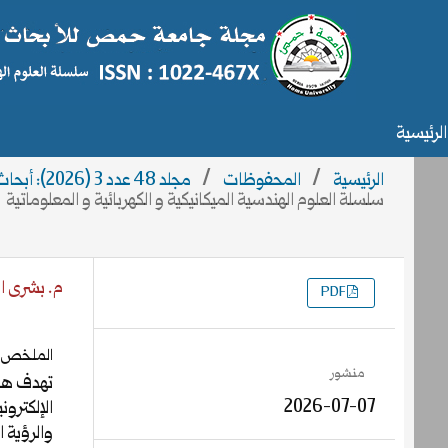
الرئيسية
الرئيسية
/
المحفوظات
/
مجلد 48 عدد 3 (2026): أبحاث العدد3
سلسلة العلوم الهندسية الميكانيكية و الكهربائية و المعلوماتية
م. بشرى ا
PDF
التنزيلات
الملخص
منشور
تهدف هذه
2026-07-07
الإلكترون
والرؤية 