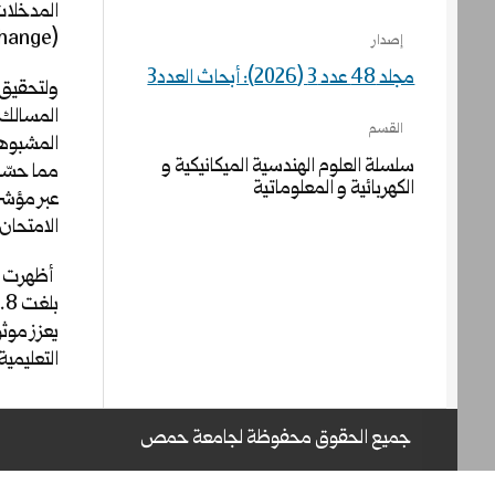
Network Exchange) لض
إصدار
مجلد 48 عدد 3 (2026): أبحاث العدد3
ولتحقيق ا
القسم
سلسلة العلوم الهندسية الميكانيكية و
مما حسّن
الكهربائية و المعلوماتية
الامتحان.
أظهرت ال
يعزز موثو
التعليمية
جميع الحقوق محفوظة لجامعة حمص