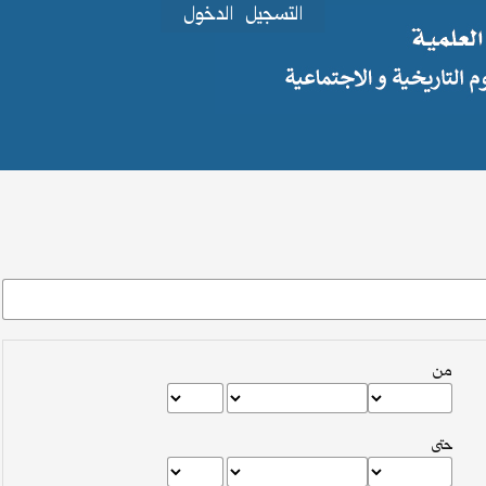
التسجيل
الدخول
من
حتى