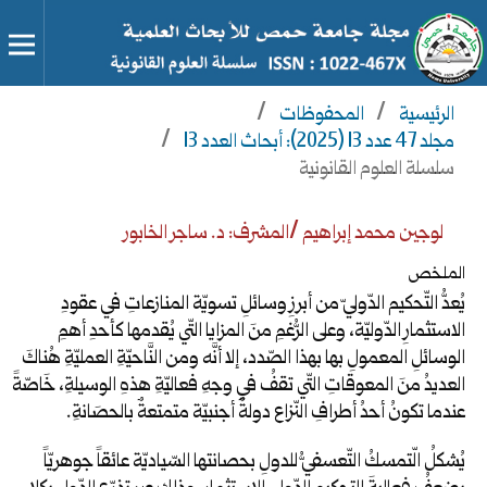
الرئيسية
/
المحفوظات
/
مجلد 47 عدد 13 (2025): أبحاث العدد 13
/
سلسلة العلوم القانونية
لوجين محمد إبراهيم /المشرف: د. ساجر الخابور
الملخص
يُعدُّ التّحكيم الدّوليّ من أبرزِ وسائلِ تسويّة المنازعاتِ في عقودِ
الاستثمارِ الدّوليّة، وعلى الرُّغمِ منَ المزايا التّي يُقدمها كأحدِ أهمِ
الوسائلِ المعمولِ بها بهذا الصّدد، إلا أنَّه ومن النَّاحيّةِ العمليّةِ هُناكَ
العديدُ منَ المعوقاتِ التّي تقفُ في وجهِ فعاليّةِ هذهِ الوسيلةِ، خَاصّةً
عندما تكونُ أحدُ أطرافِ النّزاع دولةٌ أجنبيّة متمتعةٌ بالحصَانةِ.
يُشكلُ الّتمسكُ التّعسفيُّ للدولِ بحصانتها السّياديّة عائقاً جوهريّاً