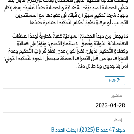
يضعفُ فعاليةَ التحكيم الدّولي للاستثمار، وذلك عبر تذرّعِ الدّول بكلا
شقّي الحصانة السياديّة- القضائيّة والحصانة ضدَّ التّنفيذ- بغية إنكارِ
وجود شرط تحكيمٍ سبق أن قبلته في عقودها مع المستثمرين
الأجانب، أو عرقلةِ تنفيذِ أحكام التّحكيمِ الصّادرة ضدّها.
مَا يجعلُ مِن مبدأ الحصَانةِ السّياديّة عَقبةً خطيرةً تُهددُ العلاقاتَ
الاقتصاديّة الدّوليّة وتُعيقُ الاستثمارَ الأجنبيّ، وتؤثرُ على فعاليّةِ
وكفاءةِ التّحكيم الدّوليّ، نظراً لكونِ عدمِ إنفاذ قراراتِ التّحكيم وعدمُ
الاعترافِ بها من قبلِ الأطرافِ المعنيّة سيجعلُ اللجوءَ للتّحكيمِ الدّوليّ
أمراً بلا جدوى ولا طائلَ منهُ.
PDF
منشور
2026-04-28
إصدار
مجلد 47 عدد 13 (2025): أبحاث العدد 13