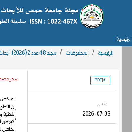
الرئيسية
الرئيسية
/
المحفوظات
/
مجلد 48 عدد 2 (2026): أبحاث العدد2
سحر مصطف
PDF
التنزيلات
الملخص
منشور
إن التطو
2026-07-08
التحتية و
أكبر من ا
الخاص لل