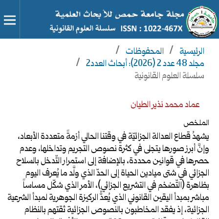
الرئيسية
/
المحفوظات
/
مجلد 48 عدد 2 (2026): أبحاث العدد2
/
سلسلة العلوم القانونية
عماد محمد نذير الطيان
الملخص
يشهدُ قطاع العدالة الجزائيّة في وقتنا الحالي أزمةً متعددة الأبعاد،
وإنَّ أبرز صورها يتجلى في كثرة نصوص التجريم وتداخلها، وعدم
حصرها في قوانين محددة، بالإضافة إلى استمرار التّدخل بالسلاح
الجزائي في شتى ميادين الحياة إلى الحدّ الذي ولَّد ما يُعرف اليوم
بظاهرة (التّضخم في التشريع الجزائي)، الأمر الذي شكّل مساساً
مباشر بمبدأ اليقين القانوني الذي يُعدُّ الركيزة الجوهرية لمبدأ الشرعية
الجزائية، إذ يفقد المخاطبون بالنصوص الجزائية ثقتهم بالنظام