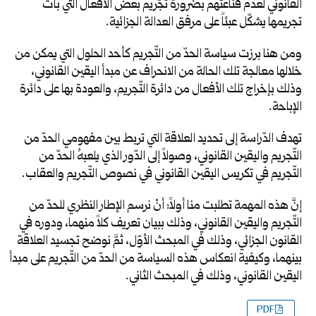
القانوني لعدم قناعتهم بضرورة تجّريم بعض الأفعال التي بات
تجريمها يشكّل عبئاً على مرفق العدالة الجزائية.
ومن هنا برزت سياسة الحدّ من التّجريم كأحد الحلول التي يمكن من
خلالها معالجة تلك الحالة من الانحراف عن مبدأ اليقين القانوني،
وذلك بإخراج تلك الأفعال من دائرة التّجريم، والعودة بها على دائرة
الإباحة.
تهدف الدّراسة إلى تحديد العلاقة التي تربط بين مفهومي الحدّ من
التّجريم واليقين القانوني، وصولاً إلى الدّور الذي يلعبهُ الحدّ من
التّجريم في تكريس اليقين القانوني في نصوص التّجريم والعقاب.
إنَّ هذه المهمة تطلبت منا أولاً: أنْ نرسم الإطار النظري للحدّ من
التّجريم واليقين القانوني، وذلك ببيان تعريف كلاً منهما، ودوره في
القانون الجزائي، وذلك في المبحث الأوّل، ثمَّ نوضح تجسيد العلاقة
بينهما، وكيفية انعكاس هذه السياسة من الحدّ من التّجريم على مبدأ
اليقين القانوني، وذلك في المبحث الثاني.
PDF