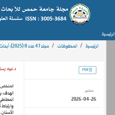
الرئيسية
الرئيسية
/
المحفوظات
/
مجلد 47 عدد 8 (2025): أبحاث العدد 8
د.نبيه رسل
PDF
التنزيلات
الملخص
منشور
الهدف:
2026-04-26
المطاطي،
وارتباط 
الأسنان و