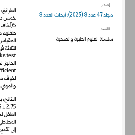
إصدار
الطرائق:
مجلد 47 عدد 8 (2025): أبحاث العدد 8
5(أخاف 
القسم
طفلهم م
سلسلة العلوم الطبية والصحية
المقياس،
للثلاثة 
الحاجز ا
لخوفه مع
والمهني.
النتائج:
بل
الطفل لخ