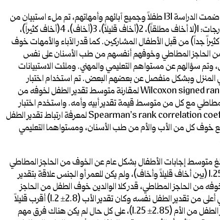
ضمت الدراسة 131 طفلاً وجميع آبائهم وأمهاتهم، تم ملء استبيان من
خمس درجات: 1(لا أخاف مطلقاً)، 2(أخاف قليلاً)، 3(أخاف)، 4(أخاف كثيراً)،
كثيراً جداً) من قبل الأطفال المشاركين. كما قدر الآباء والأمهات خوف
ن الحاجز المطاطي وخوفهم أنفسهم من طب الأسنان على نفس
 وتم سؤالهم عن مستواهم التعليمي والمهني. وملئت الاستبيانات
في المنزل وبشكل منفصل عن بعضهم البعض. تم استخدام اختبار
Wilcoxon signed ranks test لمقارنة متوسط تقدير الطفل لخوفه من
لمطاطي مع كل من متوسط قيمة تقدير أبيه وأمه. واستخدم اختبار
Spearman’s rank correlation coefficient لمعرفة ارتباط تقدير الطفل
 خوف كل من الأب والأم من طب الأسنان، ومستواهما التعليمي
غ متوسط إجابات الأطفال بشكل عام عن الخوف من الحاجز المطاطي
2.75 ± 1.25 (بين أخاف قليلاً وأخاف)، ولم يكن للعمر أو الجنس علاقة بتقدير
وفه من الحاجز المطاطي، قدر كلا الوالدين خوف الطفل من الحاجز
المطاطي أعلى من تقدير الطفل نفسه وكان تقدير الأب (2.8± 1.2) أقرب قليلاً
إلى تقدير الطفل من الأم (2.85± 1.25)، على كل حال لم يكن هناك فرق مهم