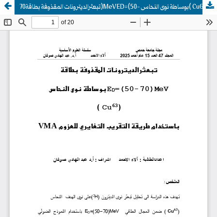
تبعثرالديترونات المقذوفة بطاقة70)MeV ED=(50- بوساطة نوى النحاس( Cu63)باستخدام طريقة التقريب التغايري للعزوم VMA