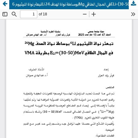
تبعثر نواة الليثيوم 6Li بوساطة نواة الهدف 24Mg في المجال الطاقيELi=(30-50)MeV بطريقة VMA