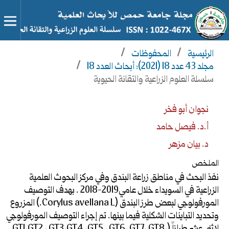
الرئيسية
/
المحفوظات
/
مجلد 43 عدد 18 (2021): أبحاث العدد 18
/
سلسلة العلوم الزراعية والتقانة الحيوية
نجوان أبو فخر
أ.د. فيصل حامد
د. بيان مزهر
الملخص
نفذ البحث في مناطق زراعة البندق وفي مركز البحوث العلمية
الزراعية في السويداء خلال عامي2019-2018 . بهدف التوصيف
المورفولوجي لبعض طرز البندق (Corylus avellana L.) المزروع
وتحديد التباينات الشكلية فيما بينها. تم إجراء التوصيف المورفولوجي