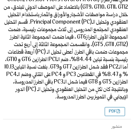
لاثني عشر طرازاً (GT1،GT2 ، GT3،GT4 ،GT5 ، GT6، GT7، GT8،
GT9، GT10، GT11، GT12) بالاعتماد على الموصف الدولي للبندق، من
خلال دراسة مواصفات الأشجار والأوراق والثمار باستخدام التحليل
العنقودي وتحليل الـPrincipal Component (PC). قسم التحليل
العنقودي المجتمع المدروس إلى ثلاث مجموعات رئيسية، ضمت
المجموعة الأولى الطرازGT6 ، فيما ضمت المجموعة الثانية الطرز
(GT5 ,GT11 ,GT12)، وانقسمت المجموعة الثالثة إلى أربع تحت
مجموعات ضمت باقي الطرز. أعطى تحليل الـ (PC) أربعة قطاعات
رئيسية بنسبة تباين 84.44%، ضم الـPC1 الطرازين GT6 و GT10،
أما الـPC2 فقد شمل الطرازين GT7 وGT9. بلغت نسبة التباين10.13
% و 8.47% في القطاعين PC3 و PC4 على التتالي وضم الـPC4
الطرازين GT5 و GT8 فيما شمل الـPC3 باقي الطرز المدروسة،
وبالنتيجة كان لكلٍ من التحليل العنقودي وتحليل الـ (PC) الدور
الإيجابي في التمييز بين الطرز المدروسة.
PDF
منشور