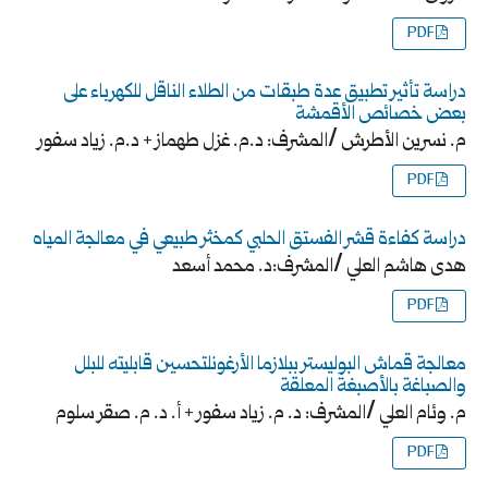
PDF
دراسة تأثير تطبيق عدة طبقات من الطلاء الناقل للكهرباء على
بعض خصائص الأقمشة
م. نسرين الأطرش /المشرف: د.م. غزل طهماز + د.م. زياد سفور
PDF
دراسة كفاءة قشر الفستق الحلبي كمخثر طبيعي في معالجة المياه
هدى هاشم العلي /المشرف:د. محمد أسعد
PDF
معالجة قماش البوليستر ببلازما الأرغونلتحسين قابليته للبلل
والصباغة بالأصبغة المعلقة
م. وئام العلي /المشرف: د. م. زياد سفور + أ. د. م. صقر سلوم
PDF