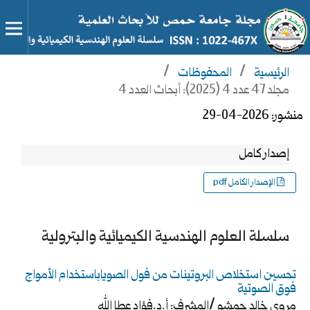
الرئيسية
/
المحفوظات
/
مجلد 47 عدد 4 (2025): أبحاث العدد 4
منشور:
2026-04-29
إصدار كامل
الإصدار الكامل pdf
سلسلة العلوم الهندسية الكيميائية والبترولية
تحسين استخلاص البروتينات من فول الصوياباستخدام الأمواج
فوق الصوتية
مروى خالد حمشو /المشرف: أ.د.فؤاد عطا الله