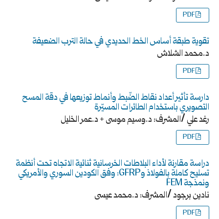
PDF
تقوية طبقة أساس الخط الحديدي في حالة الترب الضعيفة
د.محمد الشلاش
PDF
دارسة تأثير أعداد نقاط الضّبط وأنماط توزيعها في دقة المسح
التصويري باستخدام الطائرات المسيّرة
رغد علي /المشرف: د.وسيم موسى + د.عمر الخليل
PDF
دراسة مقارنة لأداء البلاطات الخرسانية ثنائية الاتجاه تحت أنظمة
تسليح كاملة بالفولاذ وGFRP: وفق الكودين السوري والأمريكي
ونمذجة FEM
نادين برجود /المشرف: د.محمد عيسى
PDF