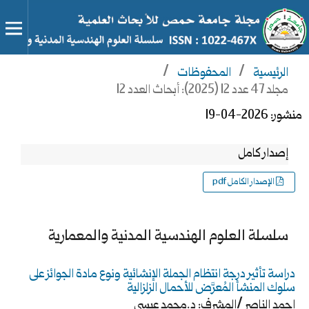
الرئيسية
/
المحفوظات
/
مجلد 47 عدد 12 (2025): أبحاث العدد 12
منشور:
2026-04-19
إصدار كامل
الإصدار الكامل pdf
سلسلة العلوم الهندسية المدنية والمعمارية
دراسة تأثير درجة انتظام الجملة الإنشائية ونوع مادة الجوائز على
سلوك المنشأ المُعرَّض للأحمال الزلزالية
احمد الناصر /المشرف: د.محمد عيسى