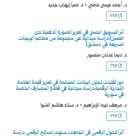
د. أحمد عيسى عاصي + د. صبا إيهاب جديد
PDF
أثر التسويق الحسي في تعزيز الصورة الذهنية لدى
العميل(دراسة ميدانية على مجموعة من مطاعم الوجبات
السريعة في دمشق)
د. ديما عدنان منصور
PDF
دور تقنيات تحليل البيانات الضخمة في تعزيز قيمة العلامة
التجارية الرقميةدراسة ميدانية في قطاع المصارف الخاصة
في سورية
د. مرهف نبيه الإبراهيم + د. سناء هاشم الشوا
PDF
أثر التحول الرقمي في اتجاهات سلوك السائح الرقمي دراسة