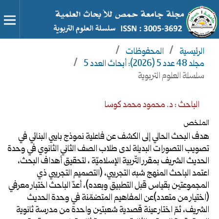
الرئيسية
/
المحفوظات
/
مجلد 48 عدد 5 (2026): أبحاث العدد 5
/
سلسلة العلوم التربوية
الباحث : د. محمود محمد كوسا
الملخص
هدف البحث الحالي إلى الكشف عن فاعلية نموذج بايبي البنائي في
تصويب التصورات البديلة لدى طلاب الصف الثاني الثانوي في وحدة
الحديث الشريف بمقرر التّربية الإسلاميّة ، لتحقيق أهداف البحث،
اعتمد الباحث المنهج شبه التجريبي، (التصميم التجريبي ذي
المجموعتين بقياس قبل التطبيق وبعده)، أعدّ الباحث اختبار معرفي
(اختيار من متعدد)عن المفاهيم المتضمّنة في وحدة الحديث
الشريف، ثمّ اختار عينة قصدية شعبتين واحدة من مدرسة ثانوية