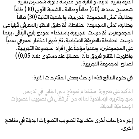
الديبة بقرية الديبة، والثانية من مدرسة ثانوية شمسين بقرية
شمسين ،عددها (60) طالباً وطالبة ً، الشعبة الأولى (30) طالباً
وطالبةً، تمثل المجموعة التجريبية، والشعبة الثانية (30) طالباً
وطالبة، تمثل المجموعة الضابطة، ثمّ طبق الاختبار المعرفي قبلياً على
المجموعتين، ثمّ درست التجريبية باستخدام نموذج بايبي البنائي، بينما
درست الضابطة بالطريقة الاعتيادية، ثمّ طُبق الاختبار المعرفي بعدياً
على المجموعتين، وبعدياً مؤجلاً على أفراد المجموعة التجريبية،
وأظهرت النتائج فروق دالّة إحصائيّاً عند مستوى دلالة 0,05) )
لصالح المجموعة التجريبية.
في ضوء النتائج قدّم الباحث بعض المقترحات الآتية:
التأكيد على ضرورة استخدام نموذج بايبي البنائي في تدريس
منهاجالتربية الإسلامية لما له من أثر فعّال في تصويب التصورات
الإسلاميّة البديلة.
إجراء دراسات أخرى متشابهة لتصويب التصورات البديلة في مناهج
أخرى.