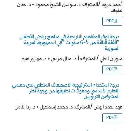
أحمد جروة /المشرف: د. سوسن الشيخ محمود + د. حنان
لطوف
PDF
درجة توفر المفاهيم التاريخية في مناهج رياض الأطفال
"الفئة الثالثة من 5-6 سنوات" في الجمهورية العربية
السورية
سوزان العلي /المشرف: أ.د. منال مرسي + د. مها إبراهيم
PDF
درجة استخدام استراتيجية الاصطفاف المنطقي لدى معلمي
التعليم الأساسي ومعوقات تطبيقها من وجهة نظر
المشرفين التربويين
عهد احمد ايبش /المشرف: د. محمد إسماعيل + د. ربا التامر
PDF