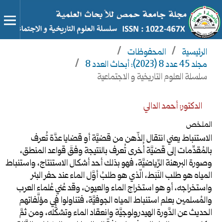
الرئيسية
/
المحفوظات
/
مجلد 45 عدد 8 (2023): أبحاث العدد 8
/
سلسلة العلوم التاريخية و الاجتماعية
الدكتور: أحمد الدالي
الملخص
الاستنباط يعني انتقال الذّهن من قضيَّة أو قضايا عدَّة تُعرف
بالمُقدِّمات إلى قضيَّة أُخرى تُعرف بالنتيجة وفقَ قواعد المنطق،
وصورة البرهنة الرِّياضيَّة، فهو بذلك أحد أشكال الاستنتاج، واستنباط
المياه هو طلب النَبَط، الّذي هو طلبُ أوَّل الماء عند حفر البئر
واستخراجه، أو هو استخراج الماء والعيون، وقد عُني عُلماء العرب
والمُسلمين بعلم استنباط المياه الجوفيَّة، فتناولوا في مؤلَّفاتهم
الحديث عن الدَّورة الهيدرولوجيَّة وانعقاد الماء وتشكُّله، ومن ثمَّ