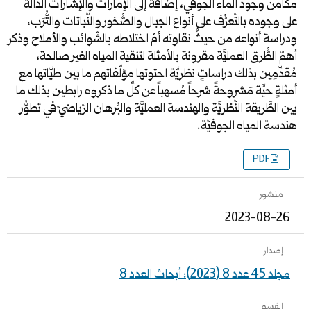
مكامن وجود الماء الجوفي، إضافةً إلى الإمارات والإشارات الدَّالة
على وجوده بالتّعرُّف على أنواع الجبال والصُّخور والنَّباتات والتُّرَب،
ودراسة أنواعه من حيثُ نقاوته أمْ اختلاطه بالشّوائب والأملاح وذكر
أهمّ الطُّرق العمليَّة مقرونة بالأمثلة لتنقية المياه الغير صالحة،
مُقدِّمِين بذلك دراساتٍ نظريَّة احتوتها مؤلّفاتهم ما بين طيَّاتها مع
أمثلةٍ حيَّة مَشروحةً شرحاً مُسهباً عن كلِّ ما ذكروه رابطين بذلك ما
بين الطَّريقة النَّظريَّة والهندسة العمليَّة والبُرهان الرّياضيّ في تطوُّر
هندسة المياه الجوفيَّة.
PDF
منشور
2023-08-26
إصدار
مجلد 45 عدد 8 (2023): أبحاث العدد 8
القسم