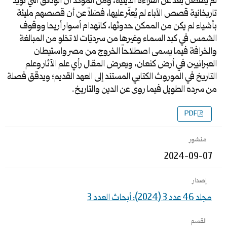
لم ينفصل بعد عن القراءة الدينية، ومن المؤكد أن الوثائق التي تؤيد
تاريخانية قصص الآباء لم يُعثَر عليها، فضلاً عن أن قصصهم مليئة
بأشياء لم يكن من الممكن حدوثها، كانهدام أسوار أريحا ووقوف
الشمس في كبد السماء وغيرها من سرديّات لا تخلو من المبالغة
والخرافة فيما يسمى اصطلاحاً الخروج من مصر واستيطان
العبرانيين في أرض كنعان، ويعرض المقال رأي علم الآثار وعلم
التاريخ في الموروث الكتابي المستند إلى العهد القديم؛ ويدقق فصلة
من سرده الطويل فيما روى عن الدين والتاريخ.
PDF
منشور
2024-09-07
إصدار
مجلد 46 عدد 3 (2024): أبحاث العدد 3
القسم