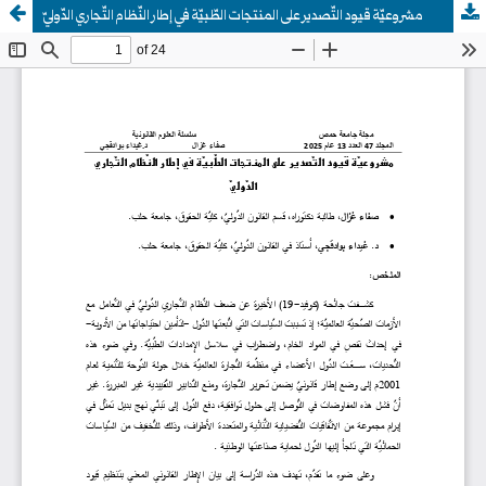
مشروعيّة قيود التّصدير على المنتجات الطّبيّة في إطار النّظام التّجاري الدّوليّ