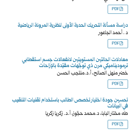
PDF
دراسة مسألة التحريك الحدية الأولى لنظرية المرونة الرياضية
د . أحمد الجاعور
PDF
معادلات الحالتين المستويتين لانفعالات جسم استقطابي
ترموديناميكي مرن ذي توجّهات مقيّدة بالإزاحات
خضر منهل الصالح، أ.د.منتجب الحسن
PDF
تحسين جودة اختيار تخصص الطالب باستخدام تقنيات التنقيب
في البيانات
طه مختار البابا، د.محمد حجّوز، أ.د. زكريا زكريا
PDF