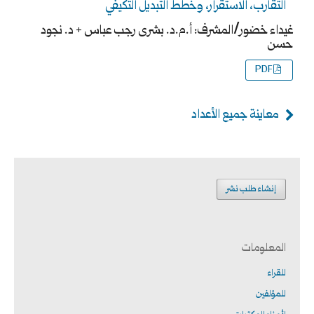
التقارب، الاستقرار، وخطط التبديل التكيفي
غيداء خضور/المشرف: أ.م.د. بشرى رجب عباس + د. نجود
حسن
PDF
معاينة جميع الأعداد
إنشاء طلب نشر
المعلومات
للقراء
للمؤلفين