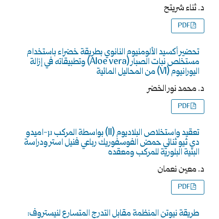
د. ثناء شريتح
PDF
تحضير أكسيد الألومنيوم النانوي بطريقة خضراء باستخدام
مستخلص نبات الصبار (Aloe vera) وتطبيقاته في إزالة
اليورانيوم (VI) من المحاليل المائية
د. محمد نور الخضر
PDF
تعقيد واستخلاص البلاديوم (II) بواسطة المركب µ-اميدو
دي ثيو ثنائي حمض الفوسفوريك رباعي فنيل استر ودراسة
البنية البلورية للمركب ومعقده
د. معين نعمان
PDF
طريقة نيوتن المنظمة مقابل التدرج المتسارع لنيستروف: