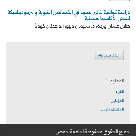
دراسة كوانتية لتأثير الضوء في الخصائص البنيوية والترموديناميكة
لبعض الأكاسيدالمعدنية
طلال غسان وردة، د. سليمان ديبو، أ.د.عدنان كودلأ
إنشاء طلب نشر
المعلومات
للقراء
للمؤلفين
لأمناء المكتبات
جميع الحقوق محفوظة لجامعة حمص