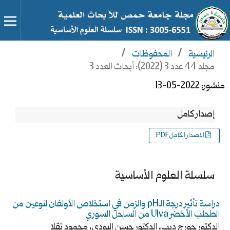
الرئيسية
/
المحفوظات
/
مجلد 44 عدد 3 (2022): أبحاث العدد 3
منشور:
2022-05-13
إصدار كامل
الاصدار الكامل PDF
سلسلة العلوم الأساسية
دراسة تأثير درجة الـpH والزمن في استخلاص الأولفان لنوعين من
الطحلب الأخضر Ulva من الساحل السوري
الدكتور جورج ديب، الدكتور حسن البودي، محمود تقلا