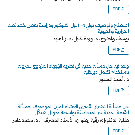
PDF
اصطناع وتوصيف بولي α- ألليل الغلوكوز ودراسة بعض خصائصه
الحرارية والحيوية
يوسف واضوح، د. وردة خليل، د. رنا غنيم
PDF
وحدانية حل مسألة حدية في نظرية الإجهاد المزدوج للمرونة
باستخدام تكامل ديرخليه
د . أحمد الجاعور
PDF
حل مسألة الاهتزاز القسري للغشاء المرن الموصوف بمسألة
القيمة الحدية غير المتجانسة بواسطة تحويل هانكل
طالبة الدكتوراه: رقية رضوان، الأستاذ المشرف: أ. د. محمد عامر
PDF