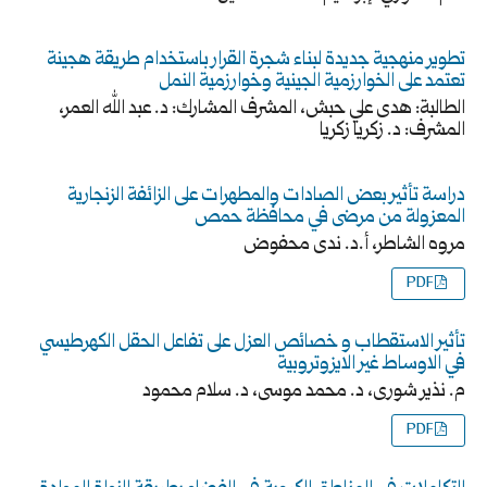
تطوير منهجية جديدة لبناء شجرة القرار باستخدام طريقة هجينة
تعتمد على الخوارزمية الجينية وخوارزمية النمل
الطالبة: هدى علي حبش، المشرف المشارك: د. عبد الله العمر،
المشرف: د. زكريا زكريا
دراسة تأثير بعض الصادات والمطهرات على الزائفة الزنجارية
المعزولة من مرضى في محافظة حمص
مروه الشاطر، أ.د. ندى محفوض
PDF
تأثير الاستقطاب و خصائص العزل على تفاعل الحقل الكهرطيسي
في الاوساط غير الايزوتروبية
م. نذير شورى، د. محمد موسى، د. سلام محمود
PDF