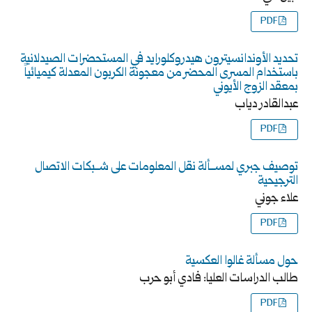
PDF
تحديد الأوندانسيترون هيدروكلورايد في المستحضرات الصيدلانية
باستخدام المسرى المحضر من معجونة الكربون المعدلة كيميائياً
بمعقد الزوج الأيوني
عبدالقادر دياب
PDF
توصيف جبري لمســألة نقل المعلومات على شــبكات الاتصال
الترجيحية
علاء جوني
PDF
حول مسألة غالوا العكسية
طالب الدراسات العليا: فادي أبو حرب
PDF