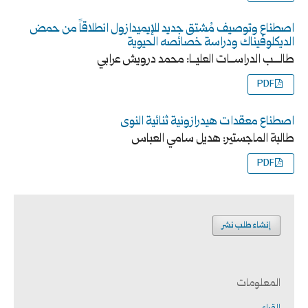
اصطناع وتوصيف مُشتق جديد للإيميدازول انطلاقاً من حمض
الديكلوفيناك ودراسة خصائصه الحيوية
طالـــب الدراســات العليــا: محمد درويش عرابي
PDF
اصطناع معقدات هيدرازونية ثنائية النوى
طالبة الماجستير: هديل سامي العباس
PDF
إنشاء طلب نشر
المعلومات
للقراء