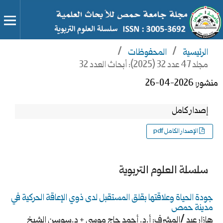
الرئيسية
/
المحفوظات
/
مجلد 47 عدد 32 (2025): أبحاث العدد 32
منشور:
2026-04-26
إصدار كامل
الإصدار الكامل pdf
سلسلة العلوم التربوية
جودة الحياة وعلاقتها بقلق المستقبل لدى ذوي الإعاقة الحركية في
مدينة حمص
هازار عيد /المشرف: أ.د. أحمد حاج موسى + د.سوسن الشيخ