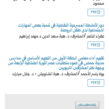
محمود
PDF
دور الأنشطة المسرحية التفاعلية في تنمية بعض المهارات
الاجتماعية لدى طفل الروضة
عفراء الناعم /المشرف: د. هبة سعد الدين د.مهند إبراهيم
PDF
تقييم أداء معلمي الحلقة الأولى من التعليم الأساسي في مدارس
مدينة حمص في ضوء متطلبات عصر الثّورة الصّناعية الرّابعة من
وجهة نظر المشرفين التربويين
يولا ياسر الأحمد /المشرف: د. هبة الشاويش + د. جلال مبارك
PDF
إنشاء طلب نشر