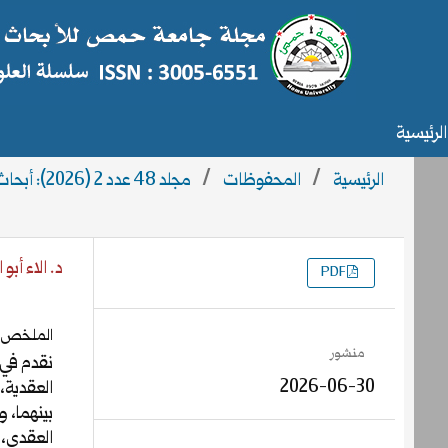
الرئيسية
الرئيسية
/
المحفوظات
/
مجلد 48 عدد 2 (2026): أبحاث العدد2
د. الاء أبو 
PDF
التنزيلات
الملخص
منشور
نقدم في 
2026-06-30
العقدية،
بينهما، 
العقدي، 