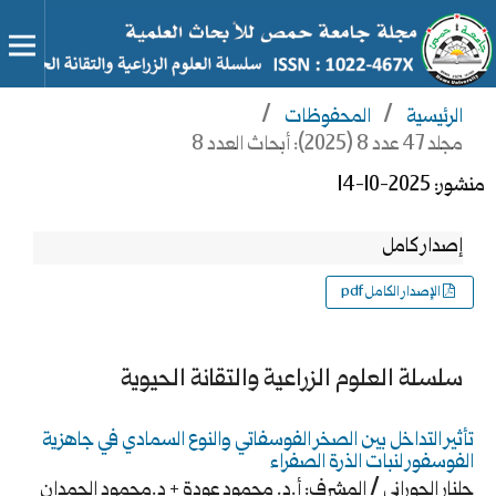
الرئيسية
/
المحفوظات
/
مجلد 47 عدد 8 (2025): أبحاث العدد 8
منشور:
2025-10-14
إصدار كامل
الإصدار الكامل pdf
سلسلة العلوم الزراعية والتقانة الحيوية
تأثير التداخل بين الصخر الفوسفاتي والنوع السمادي في جاهزية
الفوسفور لنبات الذرة الصفراء
جلنار الجوراني / المشرف: أ.د. محمود عودة + د.محمود الحمدان