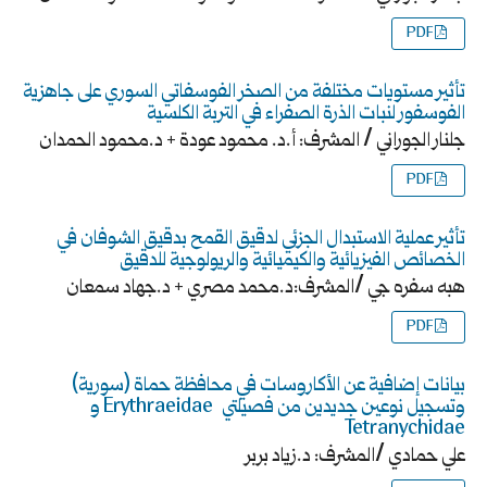
PDF
تأثير مستويات مختلفة من الصخر الفوسفاتي السوري على جاهزية
الفوسفور لنبات الذرة الصفراء في التربة الكلسية
جلنار الجوراني / المشرف: أ.د. محمود عودة + د.محمود الحمدان
PDF
تأثير عملية الاستبدال الجزئي لدقيق القمح بدقيق الشوفان في
الخصائص الفيزيائية والكيميائية والريولوجية للدقيق
هبه سفره جي /المشرف:د.محمد مصري + د.جهاد سمعان
PDF
بيانات إضافية عن الأكاروسات في محافظة حماة (سورية)
وتسجيل نوعين جديدين من فصيلتي Erythraeidae و
Tetranychidae
علي حمادي /المشرف: د.زياد بربر