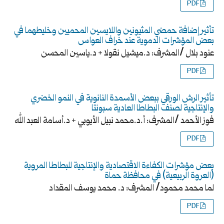
PDF
تأثير إضافة حمضي المثيونين واللايسين المحميين وخليطهما في
بعض المؤشرات الدموية عند خراف العواس
عنود بلال /المشرف: د.ميشيل نقولا + د.ياسين المحسن
PDF
تأثير الرش الورقي ببعض الأسمدة النانوية في النمو الخضري
والإنتاجية لصنف البطاطا العادية سبونتا
فوز الأحمد /المشرف: أ.د.محمد نبيل الأيوبي + د.أسامة العبد الله
PDF
بعض مؤشرات الكفاءة الاقتصادية والإنتاجية للبطاطا المروية
(العروة الربيعية) في محافظة حماة
لما محمد محمود/ المشرف: د. محمد يوسف المقداد
PDF