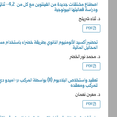
اصطناع مش
ودراسة فعاليتها البيولوجية
د. ثناء شريتح
PDF
المحاليل المائية
د. محمد نور الخضر
PDF
تعقيد واستخلاص ا
للمركب ومعقده
د. معين نعمان
PDF