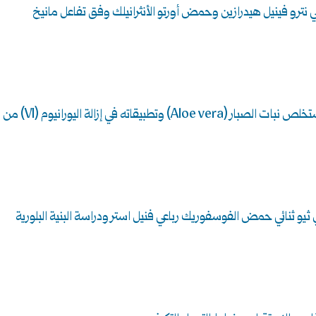
تقات جديدة من الفينتوين مع كل من 4,2- ثنائي نترو فينيل هيدرازين وحمض أورتو الأنثرانيلك وفق تفاعل مانيخ
تحضير أكسيد الألومنيوم النانوي بطريقة خضراء باستخدام مستخلص نبات الصبار (Aloe vera) وتطبيقاته في إزالة اليورانيوم (VI) من
لبلاديوم (II) بواسطة المركب µ-اميدو دي ثيو ثنائي حمض الفوسفوريك رباعي فنيل استر ودراسة البنية البلورية