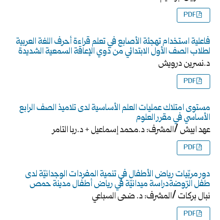
PDF
فاعلية استخدام تهجئة الأصابع في تعلم قراءة أحرف اللغة العربية
لطلاب الصف الأول الابتدائي من ذوي الإعاقة السمعية الشديدة
د.نسرين درويش
PDF
مستوى امتلاك عمليات العلم الأساسية لدى تلاميذ الصف الرابع
الأساسي في مقرر العلوم
عهد ايبش /المشرف: د.محمد إسماعيل + د.ربا التامر
PDF
دور مربّيات رياض الأطفال في تنمية المفردات الوجدانيّة لدى
طفل الرّوضةدراسة ميدانيّة في رياض أطفال مدينة حمص
نبال بركات /المشرف: د. ضحى السباعي
PDF