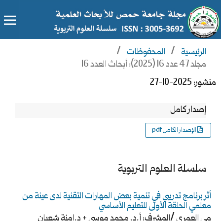
الرئيسية
/
المحفوظات
/
مجلد 47 عدد 16 (2025): أبحاث العدد 16
منشور:
2025-10-27
إصدار كامل
الإصدار الكامل pdf
سلسلة العلوم التربوية
أثر برنامج تدريبي في تنمية بعض المهارات التقنية لدى عينة من
معلمي الحلقة الأولى للتعليم الأساسي
مي العمري /المشرف: أ.د. محمد موسى + د.امنة شعبان