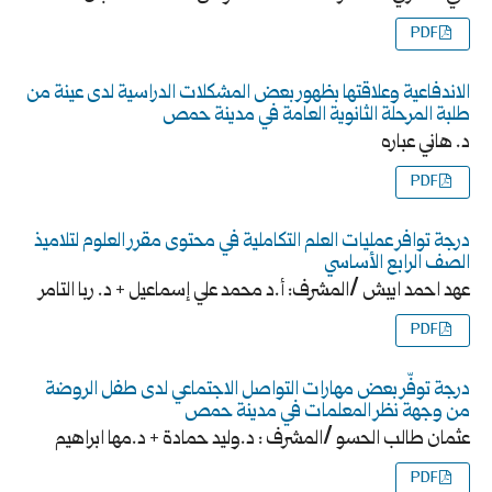
PDF
الاندفاعية وعلاقتها بظهور بعض المشكلات الدراسية لدى عينة من
طلبة المرحلة الثانوية العامة في مدينة حمص
د. هاني عباره
PDF
درجة توافر عمليات العلم التكاملية في محتوى مقرر العلوم لتلاميذ
الصف الرابع الأساسي
عهد احمد ايبش /المشرف: أ.د محمد علي إسماعيل + د. ربا التامر
PDF
درجة توفّر بعض مهارات التواصل الاجتماعي لدى طفل الروضة
من وجهة نظر المعلمات في مدينة حمص
عثمان طالب الحسو /المشرف : د.وليد حمادة + د.مها ابراهيم
PDF