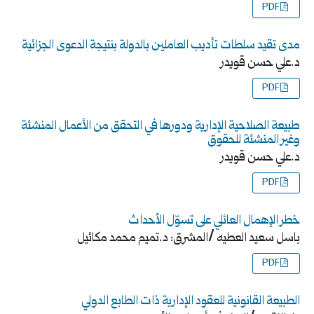
PDF
مدى تقيد سلطات تأديب العاملين بالدولة بنتيجة الدعوى الجزائية
د.علي حسن قويدر
PDF
طبيعة الصلاحية الإدارية ودورها في التحقق من الأعمال المنشئة
وغير المنشئة للحقوق
د.علي حسن قويدر
PDF
خطر الإهمال العائلي على تسوّل الأحداث
باسل سعيد العطيه /المشرق: د.تميم محمد مكائيل
PDF
الطبيعة القانونية للعقود الإدارية ذات الطابع الدولي